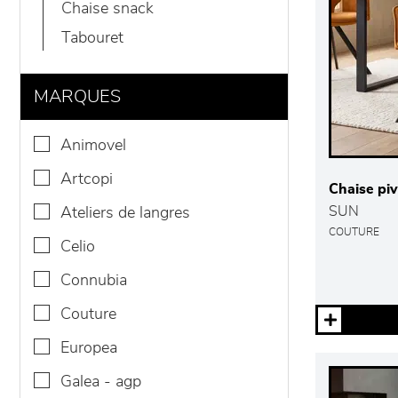
chaise snack
tabouret
MARQUES
animovel
artcopi
Chaise pi
SUN
ateliers de langres
COUTURE
celio
connubia
couture
europea
galea - agp