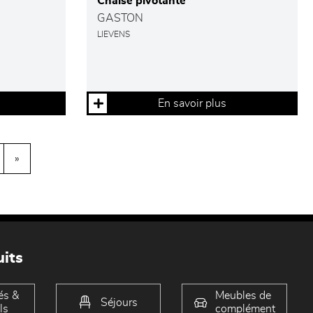
Chaise pivotante
GASTON
LIEVENS
En savoir plus
»
its
és &
Meubles de
Séjours
ls
complément