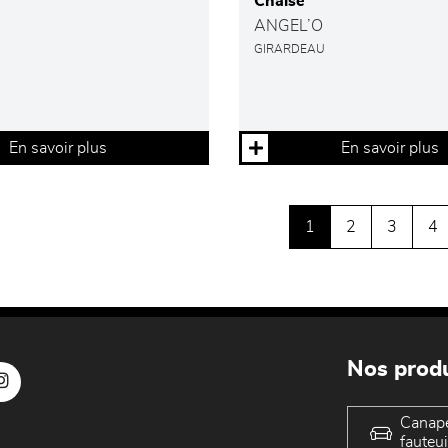
Chaise
ANGEL’O
GIRARDEAU
En savoir plus
En savoir plus
1
2
3
4
Nos produ
Canap
fauteui