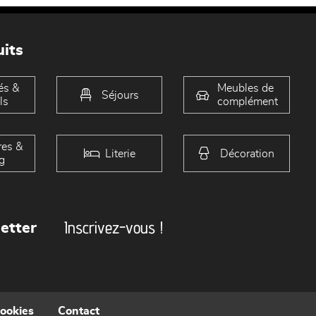
its
és &
Meubles de
Séjours
ls
complément
es &
Literie
Décoration
g
Inscrivez-vous !
etter
cookies
Contact