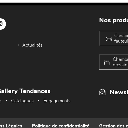
Nos produ
Canap
fauteui
Actualités
Chambr
dressin
allery Tendances
Newsl
g
Catalogues
Engagements
ns Légales
Politique de confidentialité
Gestion des 