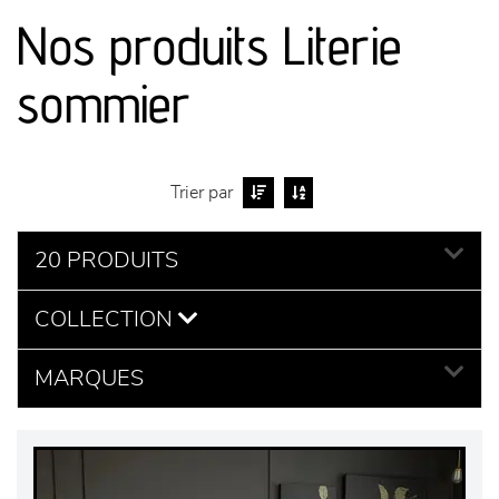
canapés et fauteuils
Nos produits Literie
séjours
sommier
meubles de complément
chambres et dressing
Trier par
literie
20 PRODUITS
COLLECTION
décoration
MARQUES