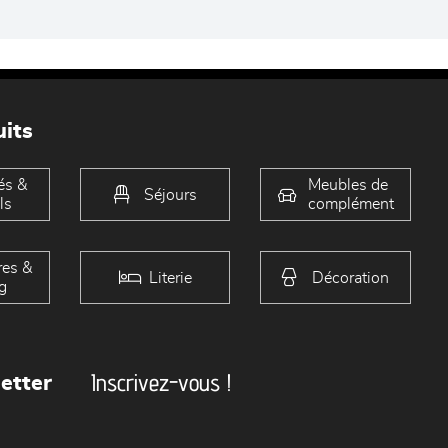
its
és &
Meubles de
Séjours
ls
complément
es &
Literie
Décoration
g
Inscrivez-vous !
etter