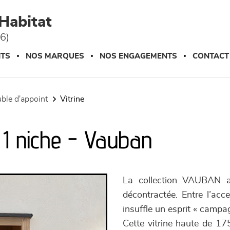
Habitat
76)
ITS
NOS MARQUES
NOS ENGAGEMENTS
CONTACT
uble d'appoint
vitrine
s 1 niche - Vauban
La collection VAUBAN as
décontractée. Entre l’acc
insuffle un esprit « campag
Cette vitrine haute de 175