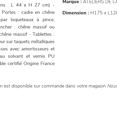
Marque :
ATELIERS DE 
sions : L 44 x H 27 cm) -
- Portes : cadre en chêne
Dimension :
H175 x L12
e par loqueteaux à pince,
ancher : chêne massif ou
hêne massif - Tablettes :
eur sur taquets métalliques
isses avec amortisseurs et
 au solvant et vernis PU
le certifié Origine France
uban est disponible sur commande dans votre magasin
Nouv