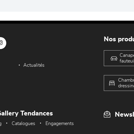
Nos produ
Canap
fauteui
Actualités
Chambr
dressin
allery Tendances
Newsl
g
Catalogues
Engagements