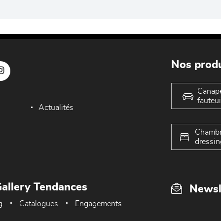
Nos produ
Canap
fauteui
Actualités
Chambr
dressin
allery Tendances
Newsl
g
Catalogues
Engagements