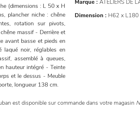
Marque :
ATELIERS DE 
che (dimensions : L 50 x H
s, plancher niche : chêne
Dimension :
H62 x L180 
es, rotation sur pivots,
chêne massif - Derrière et
e avant basse et pieds en
 laqué noir, réglables en
assif, assemblé à queues,
n hauteur intégré - Teinte
orps et le dessus - Meuble
 porte, longueur 138 cm.
Vauban est disponible sur commande dans votre magasin
N