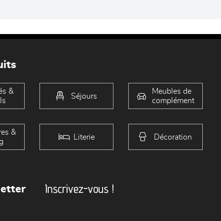
its
és &
Meubles de
Séjours
ls
complément
es &
Literie
Décoration
g
Inscrivez-vous !
etter