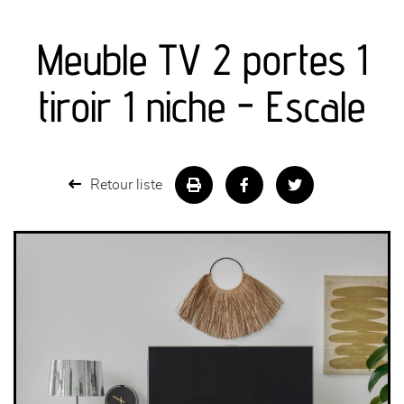
canapés et fauteuils
Meuble TV 2 portes 1
séjours
tiroir 1 niche - Escale
meubles de complément
chambres et dressing
Retour liste
literie
décoration