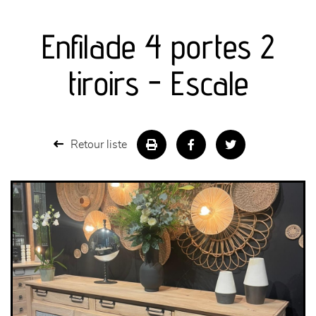
canapés et fauteuils
Enfilade 4 portes 2
séjours
tiroirs - Escale
meubles de complément
chambres et dressing
Retour liste
literie
décoration