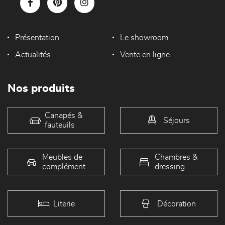
Présentation
Le showroom
Actualités
Vente en ligne
Nos produits
Canapés &
Séjours
fauteuils
Meubles de
Chambres &
complément
dressing
Literie
Décoration