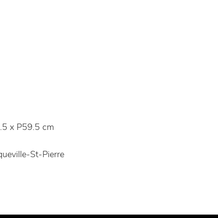
.5 x P59.5 cm
ueville-St-Pierre