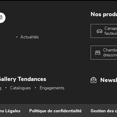
Nos produ
Canap
fauteui
Actualités
Chambr
dressin
allery Tendances
Newsl
g
Catalogues
Engagements
ns Légales
Politique de confidentialité
Gestion des 