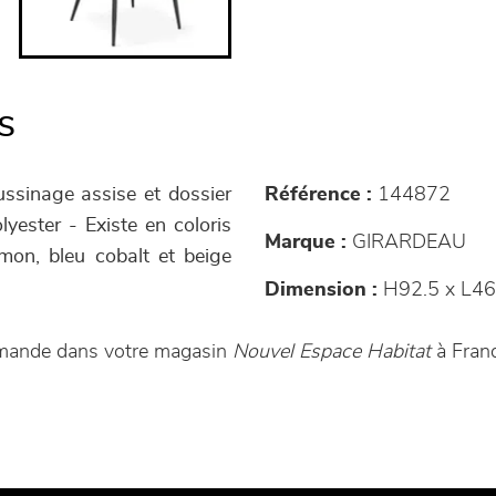
s
ussinage assise et dossier
Référence :
144872
ester - Existe en coloris
Marque :
GIRARDEAU
aumon, bleu cobalt et beige
Dimension :
H92.5 x L46
mmande dans votre magasin
Nouvel Espace Habitat
à Franq