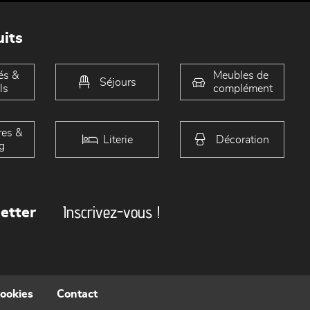
its
és &
Meubles de
Séjours
ls
complément
es &
Literie
Décoration
g
Inscrivez-vous !
etter
cookies
Contact