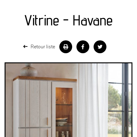
canapés et fauteuils
Vitrine - Havane
séjours
meubles de complément
Retour liste
chambres et dressing
literie
décoration