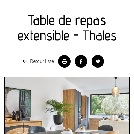
canapés et fauteuils
Table de repas
séjours
extensible - Thales
meubles de complément
chambres et dressing
Retour liste
literie
décoration