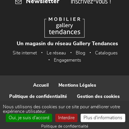
Inscrivez-vous !
Newsletter
Un magasin du réseau Gallery Tendances
Site internet
Le réseau
Blog
Catalogues
Engagements
Accueil
Mentions Légales
Politique de confidentialité
Gestion des cookies
Nous utilisons des cookies sur ce site pour améliorer votre
Contact
expérience utilisateur.
Oui, je suis d'accord
Interdire
Plus d'informations
Réalisé par WEB Enseignes
Politique de confidentialité