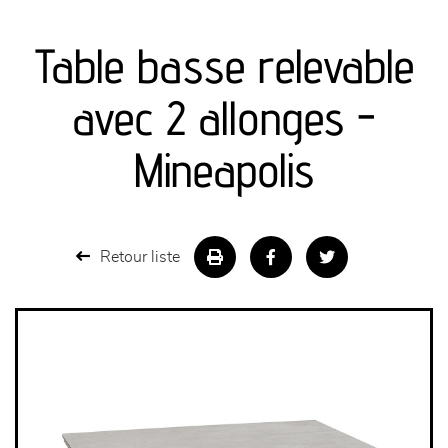
canapés et fauteuils
Table basse relevable
séjours
avec 2 allonges -
meubles de complément
Mineapolis
chambres et dressing
literie
Retour liste
décoration