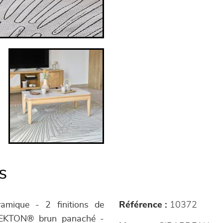
s
ramique - 2 finitions de
Référence :
10372
 DEKTON® brun panaché -