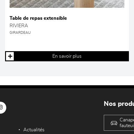
Table de repas extensible
RIVIERA
GIRARDEAU
En savoir plus
Nos produ
Canap
fauteui
Actualités