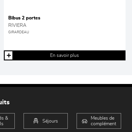
Bibus 2 portes
RIVIERA
GIRARDEAU
En savoir plus
its
és &
Meubles de
Séjours
ls
complément