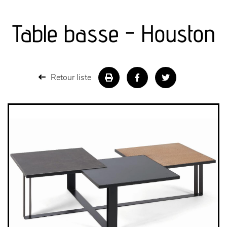
canapés et fauteuils
Table basse - Houston
séjours
meubles de complément
Retour liste
chambres et dressing
literie
décoration