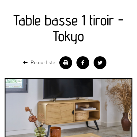
canapés et fauteuils
Table basse 1 tiroir -
séjours
Tokyo
meubles de complément
chambres et dressing
Retour liste
literie
décoration