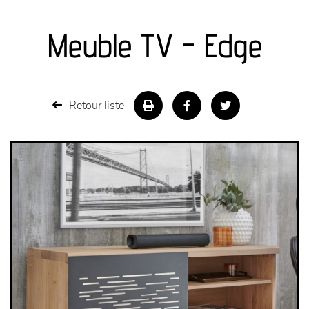
canapés et fauteuils
Meuble TV - Edge
séjours
meubles de complément
Retour liste
chambres et dressing
literie
décoration