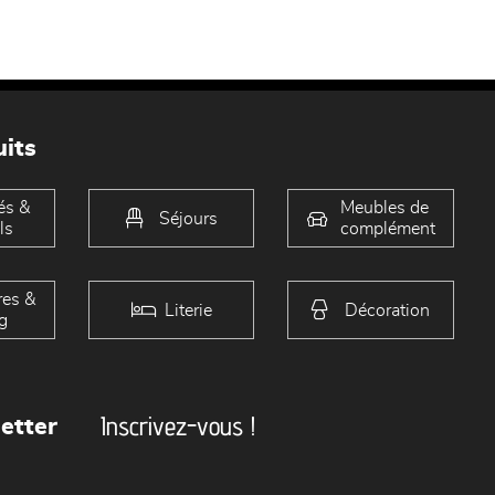
its
és &
Meubles de
Séjours
ls
complément
es &
Literie
Décoration
g
Inscrivez-vous !
etter