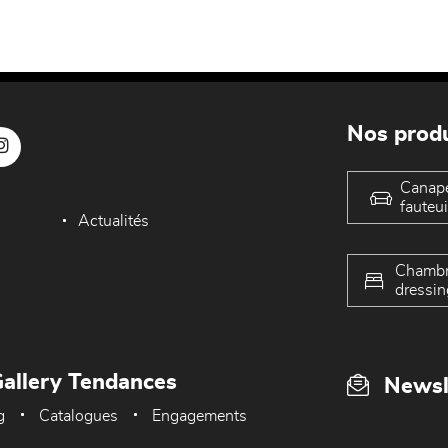
Nos produ
Canap
fauteui
Actualités
Chambr
dressin
allery Tendances
Newsl
g
Catalogues
Engagements