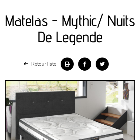
canapés et fauteuils
Matelas - Mythic/ Nuits
séjours
De Legende
meubles de complément
chambres et dressing
Retour liste
literie
décoration