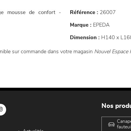
sage mousse de confort -
Référence :
26007
Marque :
EPEDA
Dimension :
H140 x L160
ponible sur commande dans votre magasin
Nouvel Espace 
Nos produ
Canap
fauteui