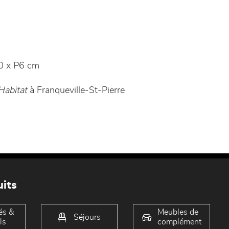
 x P6 cm
Habitat
à Franqueville-St-Pierre
its
és &
Meubles de
Séjours
ls
complément