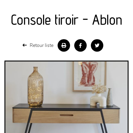
canapés et fauteuils
Console tiroir - Ablon
séjours
meubles de complément
Retour liste
chambres et dressing
literie
décoration