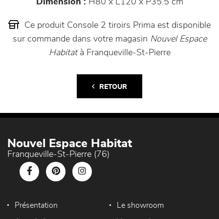
Dimension :
H80 x L120 x P35.5 cm
Ce produit Console 2 tiroirs Prima est disponible
sur commande dans votre magasin
Nouvel Espace
Habitat
à Franqueville-St-Pierre
RETOUR
Nouvel Espace Habitat
Franqueville-St-Pierre (76)
Présentation
Le showroom