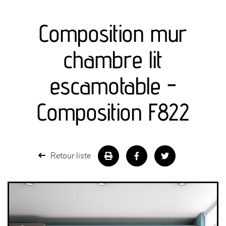
canapés et fauteuils
Composition mur
séjours
chambre lit
meubles de complément
escamotable -
chambres et dressing
Composition F822
literie
décoration
Retour liste