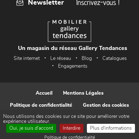
Inscrivez-vous !
Newsletter
Un magasin du réseau Gallery Tendances
Site internet
Le réseau
Blog
Catalogues
Engagements
Accueil
Mentions Légales
Politique de confidentialité
Gestion des cookies
Nous utilisons des cookies sur ce site pour améliorer votre
Contact
expérience utilisateur.
Oui, je suis d'accord
Interdire
Plus d'informations
Réalisé par WEB Enseignes
Politique de confidentialité