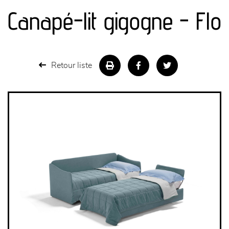
canapés et fauteuils
Canapé-lit gigogne - Flo
séjours
meubles de complément
Retour liste
chambres et dressing
literie
décoration