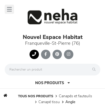
Panneau de gestion des cookies
lose
nu
Nouvel Espace Habitat
Franqueville-St-Pierre (76)
NOS PRODUITS
canapés et fauteuils
TOUS NOS PRODUITS
canapé tissu
angle