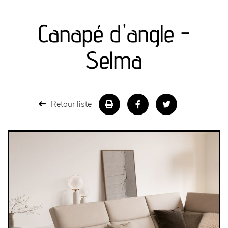
canapés et fauteuils
Canapé d'angle -
séjours
Selma
meubles de complément
chambres et dressing
Retour liste
literie
décoration