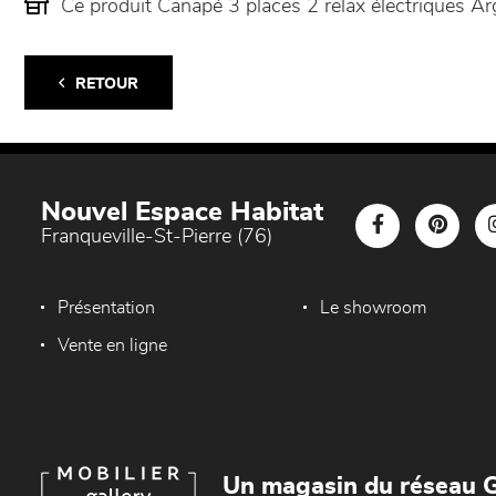
Ce produit Canapé 3 places 2 relax électriques 
RETOUR
Nouvel Espace Habitat
Franqueville-St-Pierre (76)
Présentation
Le showroom
Vente en ligne
Un magasin du réseau G