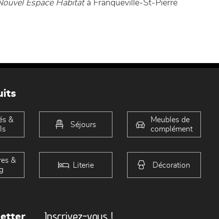
Nouvel Espace Habitat
à Franqueville-St-Pierre
its
és &
Meubles de
Séjours
ls
complément
es &
Literie
Décoration
g
Inscrivez-vous !
etter