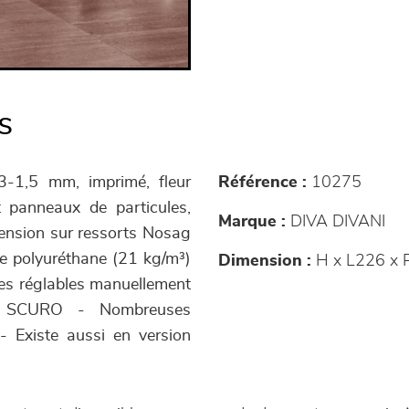
s
3-1,5 mm, imprimé, fleur
Référence :
10275
t panneaux de particules,
Marque :
DIVA DIVANI
ension sur ressorts Nosag
e polyuréthane (21 kg/m³)
Dimension :
H x L226 x 
res réglables manuellement
O SCURO - Nombreuses
 - Existe aussi en version