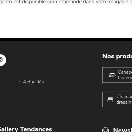
Argento est disponible sur commande dans votre magasin
Nos produ
Canap
fauteui
Actualités
Chambr
dressin
allery Tendances
Newsl