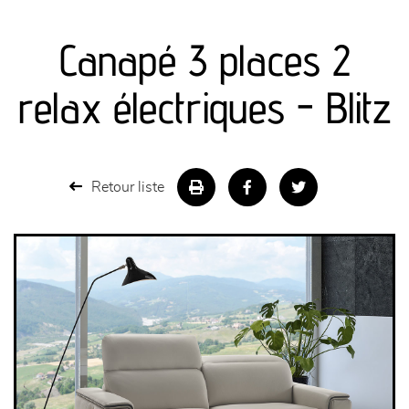
canapés et fauteuils
Canapé 3 places 2
séjours
relax électriques - Blitz
meubles de complément
chambres et dressing
Retour liste
literie
décoration