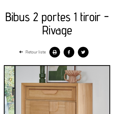
canapés et fauteuils
Bibus 2 portes 1 tiroir -
séjours
Rivage
meubles de complément
chambres et dressing
Retour liste
literie
décoration