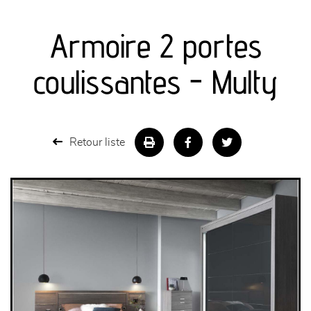
canapés et fauteuils
Armoire 2 portes
séjours
coulissantes - Multy
meubles de complément
chambres et dressing
Retour liste
literie
décoration