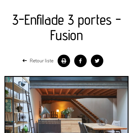
canapés et fauteuils
3-Enfilade 3 portes -
séjours
Fusion
meubles de complément
chambres et dressing
Retour liste
literie
décoration