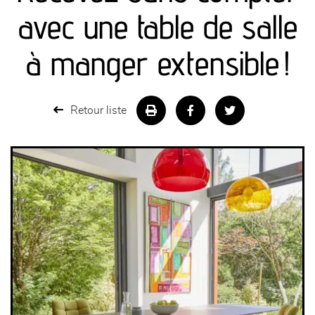
canapés et fauteuils
avec une table de salle
séjours
à manger extensible !
meubles de complément
Retour liste
chambres et dressing
literie
décoration