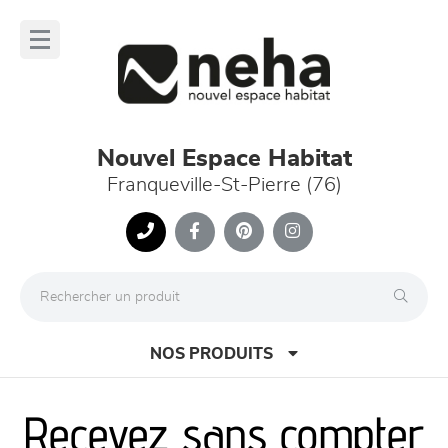
Panneau de gestion des cookies
lose
nu
Nouvel Espace Habitat
Franqueville-St-Pierre (76)
NOS PRODUITS
Recevez sans compter