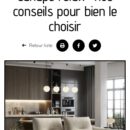
canapés et fauteuils
conseils pour bien le
séjours
choisir
meubles de complément
Retour liste
chambres et dressing
literie
décoration