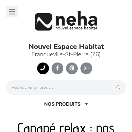
Panneau de gestion des cookies
lose
nu
Nouvel Espace Habitat
Franqueville-St-Pierre (76)
NOS PRODUITS
Canapé relax : nos