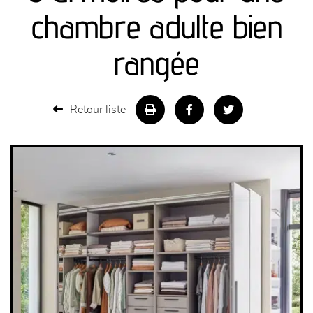
canapés et fauteuils
chambre adulte bien
séjours
rangée
meubles de complément
Retour liste
chambres et dressing
literie
décoration